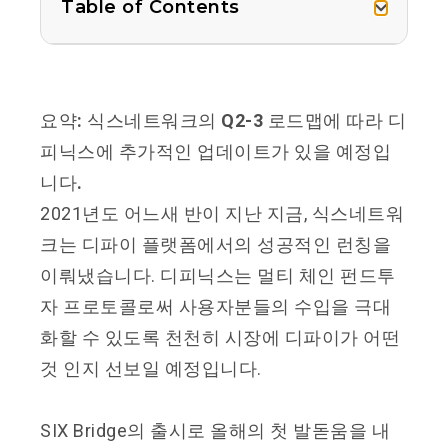
Table of Contents
요약
:
식스네트워크의
Q2-3
로드맵에
따라
디
피닉스에
추가적인
업데이트가
있을
예정입
니다
.
2021
년도
어느새
반이
지난
지금
,
식스네트워
크는
디파이
플랫폼에서의
성공적인
런칭을
이뤄냈습니다
.
디피닉스는 멀티 체인 펀드투
자 프로토콜로써 사용자분들의 수입을 극대
화할 수 있도록 천천히 시장에 디파이가 어떤
것 인지 선보일 예정입니다
.
SIX Bridge
의 출시로 올해의 첫 발돋움을 내