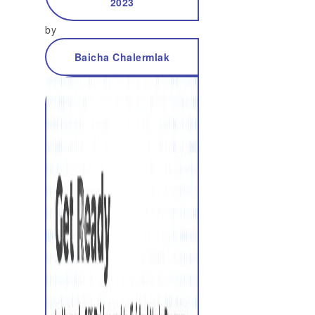
2023
by
Baicha Chalermlak