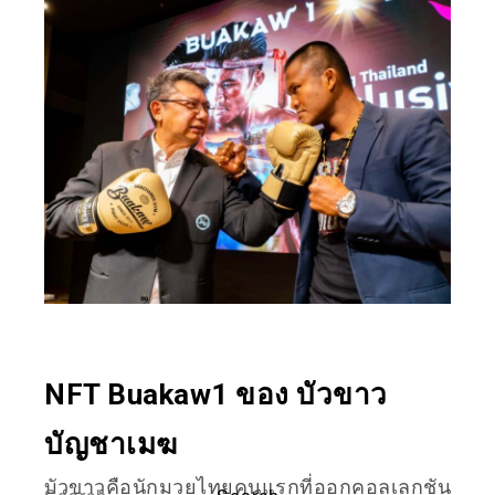
NFT Buakaw1 ของ บัวขาว
บัญชาเมฆ
บัวขาวคือนักมวยไทยคนแรกที่ออก
คอลเลกชัน