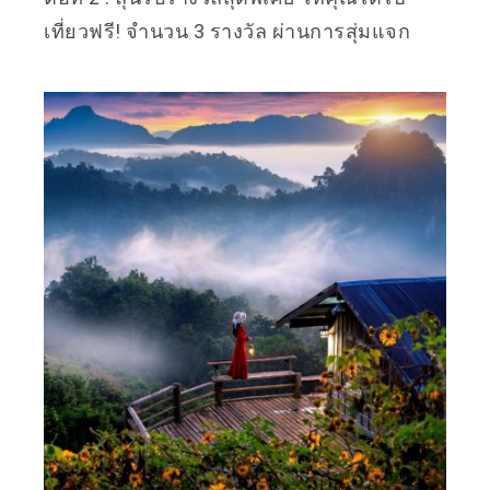
เที่ยวฟรี! จำนวน 3 รางวัล ผ่านการสุ่มแจก