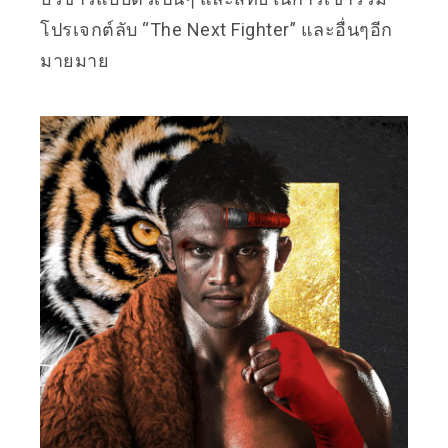
โปรเจกต์ลับ “The Next Fighter” และอื่นๆอีก
มายมาย