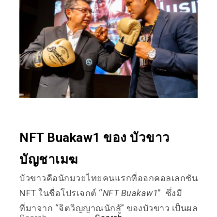
NFT Buakaw1 ของ บัวขาว
บัญชาเมฆ
บัวขาวคือนักมวยไทยคนแรกที่ออก
คอลเลกชัน
NFT ในชื่อโปรเจกต์ “
NFT Buakaw1
” ซึ่งมี
ที่มาจาก “จิตวิญญาณนักสู้” ของบัวขาว เป็นผล