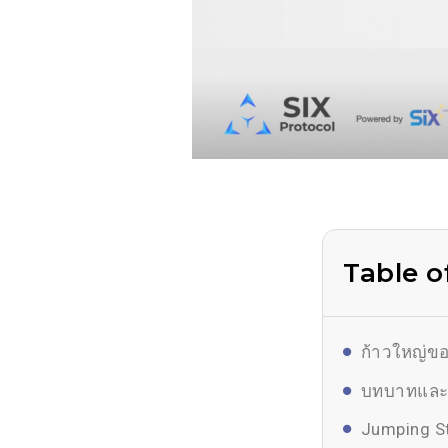
Table o
ก้าวใหญ่ขอ
บทบาทและป
Jumping St