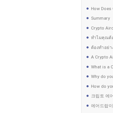
How Does C
Summary
Crypto Air
ทำไมคุณต้
ต้องทำอย่าง
A Crypto A
What is a 
Why do you
How do you
크립토 에
에어드랍이